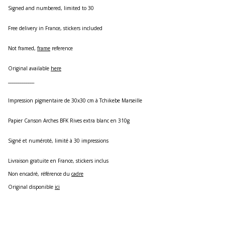
Signed and numbered, limited to 30
Free delivery in France, stickers included
Not framed,
frame
reference
Original available
here
_____________
Impression pigmentaire de 30x30 cm à Tchikebe Marseille
Papier Canson Arches BFK Rives extra blanc en 310g
Signé et numéroté, limité à 30 impressions
Livraison gratuite en France, stickers inclus
Non encadré, référence du
cadre
Original disponible
ici