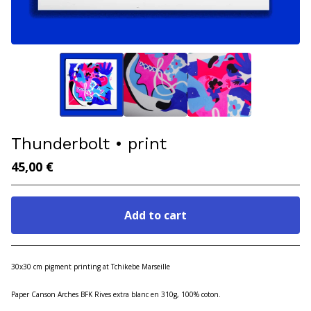
Thunderbolt • print
45,00
€
Add to cart
Go to cart
30x30 cm pigment printing at Tchikebe Marseille
Paper Canson Arches BFK Rives extra blanc en 310g, 100% coton.