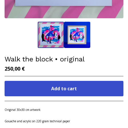
Walk the block • original
250,00
€
Add to cart
Go to cart
Original 30x30 cm artwork
Gouache and acrylic on 220 gram technical paper