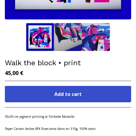
Walk the block • print
45,00
€
Add to cart
Go to cart
30x30 cm pigment printing at Tchikebe Marseille
Paper Canson Arches BFK Rives extra blanc en 310g, 100% coton.