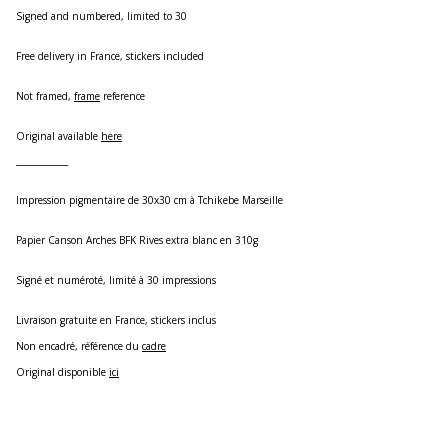
Signed and numbered, limited to 30
Free delivery in France, stickers included
Not framed,
frame
reference
Original available
here
_____________
Impression pigmentaire de 30x30 cm à Tchikebe Marseille
Papier Canson Arches BFK Rives extra blanc en 310g
Signé et numéroté, limité à 30 impressions
Livraison gratuite en France, stickers inclus
Non encadré, référence du
cadre
Original disponible
ici